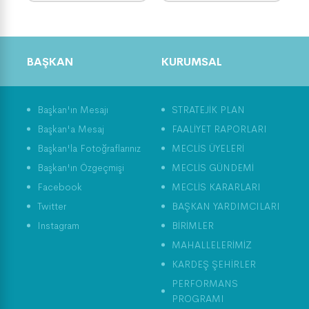
BAŞKAN
KURUMSAL
Başkan'ın Mesajı
STRATEJİK PLAN
Başkan'a Mesaj
FAALİYET RAPORLARI
Başkan'la Fotoğraflarınız
MECLİS ÜYELERİ
Başkan'ın Özgeçmişi
MECLİS GÜNDEMİ
Facebook
MECLİS KARARLARI
Twitter
BAŞKAN YARDIMCILARI
Instagram
BİRİMLER
MAHALLELERİMİZ
KARDEŞ ŞEHİRLER
PERFORMANS
PROGRAMI