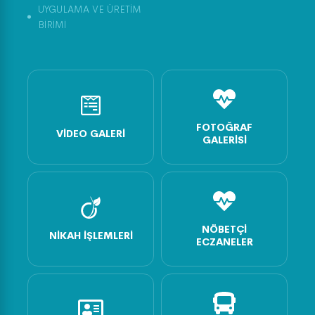
UYGULAMA VE ÜRETİM
BİRİMİ
FOTOĞRAF
VIDEO GALERI
GALERISI
NÖBETÇI
NIKAH İŞLEMLERI
ECZANELER