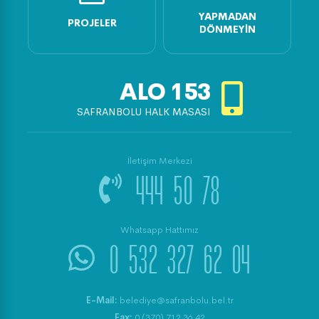
YAPMADAN
PROJELER
DÖNMEYIN
ALO
153
SAFRANBOLU HALK MASASI
İletişim Merkezi
444 50 78
Whatsapp Hattımız
0 532 327 62 04
E-Mail:
belediye@safranbolu.bel.tr
Fax:
0 (370) 712 36 42