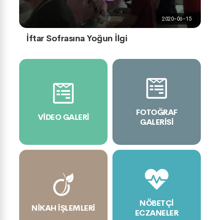
2020-06-15
İftar Sofrasına Yoğun İlgi
FOTOĞRAF
VIDEO GALERI
GALERISI
NÖBETÇI
NIKAH İŞLEMLERI
ECZANELER