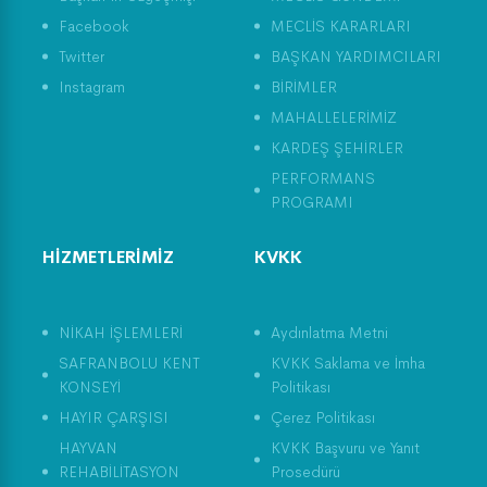
Facebook
MECLİS KARARLARI
Twitter
BAŞKAN YARDIMCILARI
Instagram
BİRİMLER
MAHALLELERİMİZ
KARDEŞ ŞEHİRLER
PERFORMANS
PROGRAMI
HİZMETLERİMİZ
KVKK
NİKAH İŞLEMLERİ
Aydınlatma Metni
SAFRANBOLU KENT
KVKK Saklama ve İmha
KONSEYİ
Politikası
HAYIR ÇARŞISI
Çerez Politikası
HAYVAN
KVKK Başvuru ve Yanıt
REHABİLİTASYON
Prosedürü