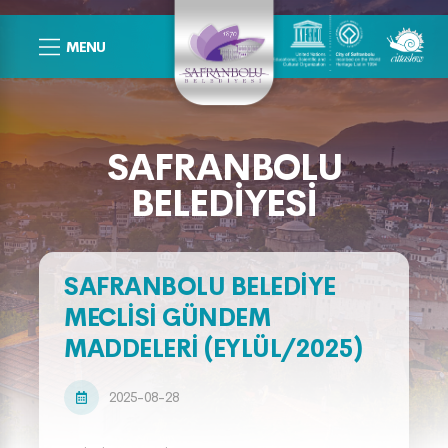
MENU
SAFRANBOLU
BELEDIYESI
SAFRANBOLU BELEDİYE
MECLİSİ GÜNDEM
MADDELERİ (EYLÜL/2025)
2025-08-28