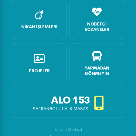
NÖBETÇI
NIKAH İŞLEMLERI
ECZANELER
YAPMADAN
PROJELER
DÖNMEYIN
ALO
153
SAFRANBOLU HALK MASASI
İletişim Merkezi