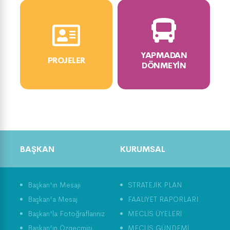
YAPMADAN
PROJELER
DÖNMEYIN
BAŞKAN
KURUMSAL
Başkan'ın Mesajı
STRATEJİK PLAN
Başkan'a Mesaj
FAALİYET RAPORLARI
Başkan'la Fotoğraflarınız
MECLİS ÜYELERİ
Başkan'ın Özgeçmişi
MECLİS GÜNDEMİ