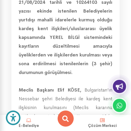
21/08/2024 tarihli ve 10264103 sayılı
yazısı ekinde istenilen Belediyelerin
yurtdışı mahalli idarelerle kurmuş olduğu
kardeş kent ilişkileri/uluslararası üyelik
kapsamında YEREL BİLGİ sistemindeki
kayıtların düzeltilmesi amacıyla
üyeliklerden ve ilişkilerden kurulması veya
sona erdirilmesi istenilenlerin (3 şehir)
durumunun görüşülmesi.
Meclis Başkanı Elif KÖSE,
Bulgaristan’ın
Nessebar şehri Belediyesi ile kardeş kent
ilişkisinin kurulmasını (Meclis kararına
rastlanılmamıştır.) Belediye Kanununun 18/p
ve 74.maddesi uyarınca oylamaya sundu.
E-Belediye
Çözüm Merkezi