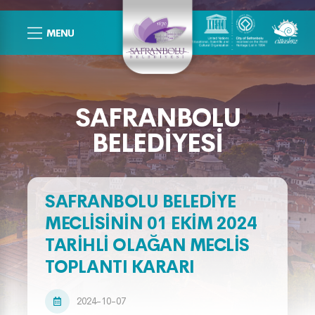
MENU
SAFRANBOLU
BELEDIYESI
SAFRANBOLU BELEDİYE
MECLİSİNİN 01 EKİM 2024
TARİHLİ OLAĞAN MECLİS
TOPLANTI KARARI
2024-10-07