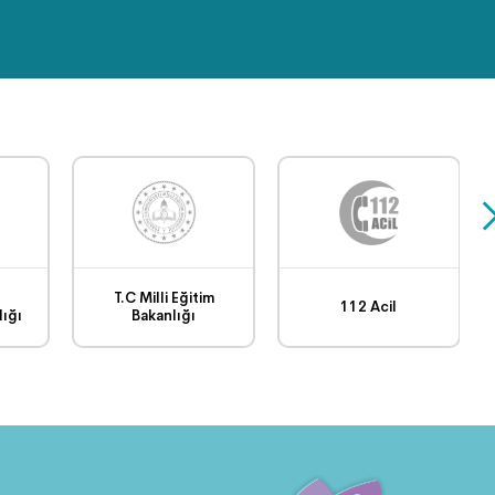
SPORTİF FAALİYETLER
(VOLEYBOL TURNUVASI)
TEMİZLİK İŞLERİ GÖREV
BAŞINDA
SAFRANBOLU
BELEDİYESİ FEN İŞLERİ
ÇALIŞMALARI
T.C Milli Eğitim
112 Acil
ığı
Bakanlığı
EVDE YOGA-BÖLÜM 7
Dünya Çevre Günü ve
Tarım Üretimi