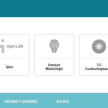
Emniyet
T.C
İşkur
Müdürlüğü
Cumhurbaşkanl
HİZMETLERİMİZ
KVKK