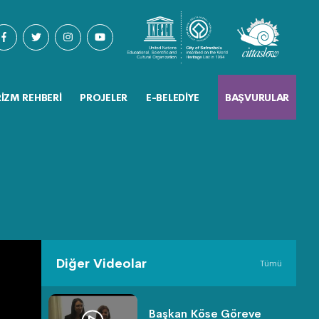
IZM REHBERI
PROJELER
E-BELEDIYE
BAŞVURULAR
Diğer Videolar
Tümü
Başkan Köse Göreve