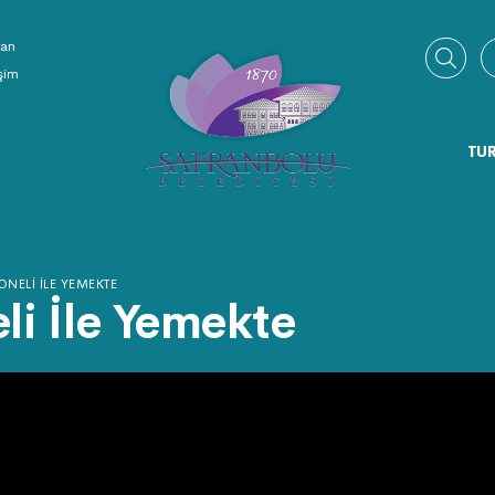
ran
işim
TUR
NELI İLE YEMEKTE
li İle Yemekte