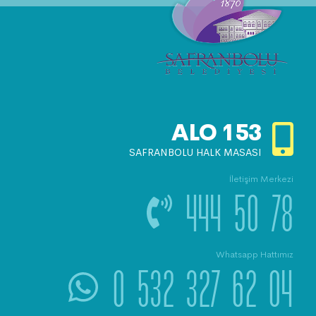
ALO
153
SAFRANBOLU HALK MASASI
İletişim Merkezi
444 50 78
Whatsapp Hattımız
0 532 327 62 04