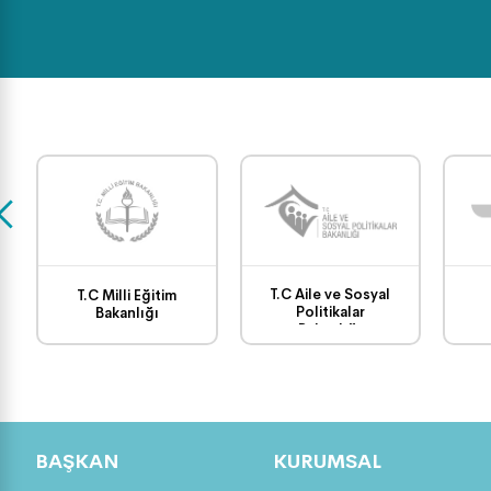
T.C Aile ve Sosyal
T.C Milli Eğitim
Politikalar
Bakanlığı
Bakanlığı
BAŞKAN
KURUMSAL