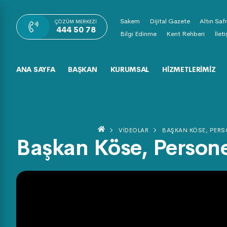
Sakem
Dijital Gazete
Altın Saf
ÇÖZÜM MERKEZI
444 50 78
Bilgi Edinme
Kent Rehberi
İlet
ANA SAYFA
BAŞKAN
KURUMSAL
HIZMETLERIMIZ
VIDEOLAR
BAŞKAN KÖSE, PERSO
Başkan Köse, Persone