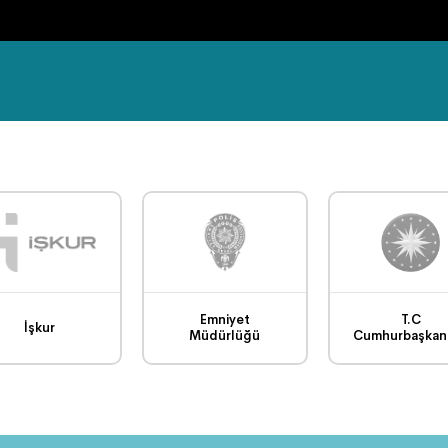
Emniyet
T.C
İşkur
Müdürlüğü
Cumhurbaşkanl