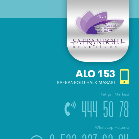
Dünya Çevre Günü ve
Tarım Üretimi
ALO
153
SAFRANBOLU HALK MASASI
İletişim Merkezi
444 50 78
Whatsapp Hattımız