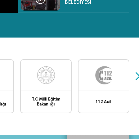
BELEDİYESİ
SPORTİF FAALİYETLER
(VOLEYBOL TURNUVASI)
TEMİZLİK İŞLERİ GÖREV
BAŞINDA
SAFRANBOLU
BELEDİYESİ FEN İŞLERİ
ÇALIŞMALARI
T.C Milli Eğitim
112 Acil
ığı
Bakanlığı
EVDE YOGA-BÖLÜM 7