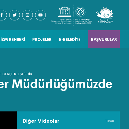
IZM REHBERI
PROJELER
E-BELEDIYE
BAŞVURULAR
 GERÇEKLEŞTIRDIK.
şler Müdürlüğümüzde
Diğer Videolar
Tümü