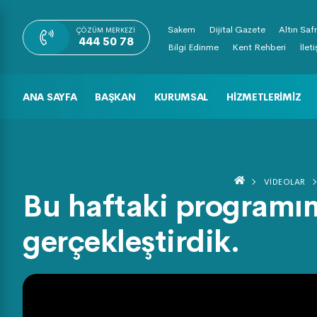
Sakem
Dijital Gazete
Altın Saf
ÇÖZÜM MERKEZI
444 50 78
Bilgi Edinme
Kent Rehberi
İlet
ANA SAYFA
BAŞKAN
KURUMSAL
HIZMETLERIMIZ
VIDEOLAR
Bu haftaki programım
gerçekleştirdik.