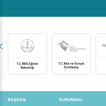
T.C Aile ve Sosyal
T.C Milli Eğitim
Politikalar
Bakanlığı
Bakanlığı
BAŞKAN
KURUMSAL