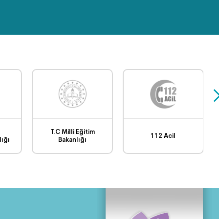
SPORTİF FAALİYETLER
(VOLEYBOL TURNUVASI)
TEMİZLİK İŞLERİ GÖREV
BAŞINDA
SAFRANBOLU
BELEDİYESİ FEN İŞLERİ
ÇALIŞMALARI
T.C Milli Eğitim
112 Acil
ığı
Bakanlığı
EVDE YOGA-BÖLÜM 7
Dünya Çevre Günü ve
Tarım Üretimi