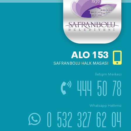
ALO
153
SAFRANBOLU HALK MASASI
İletişim Merkezi
444 50 78
Whatsapp Hattımız
0 532 327 62 04