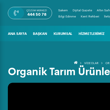
Sakem
Dijital Gazete
Altın Saf
ÇÖZÜM MERKEZI
444 50 78
Bilgi Edinme
Kent Rehberi
İlet
ANA SAYFA
BAŞKAN
KURUMSAL
HIZMETLERIMIZ
VIDEOLAR
OR
Organik Tarım Ürünle