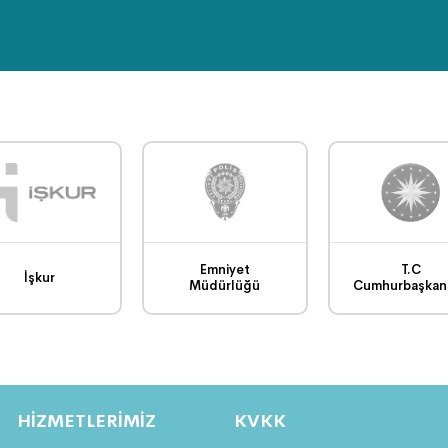
Emniyet
T.C
İşkur
Müdürlüğü
Cumhurbaşkanl
HİZMETLERİMİZ
KVKK