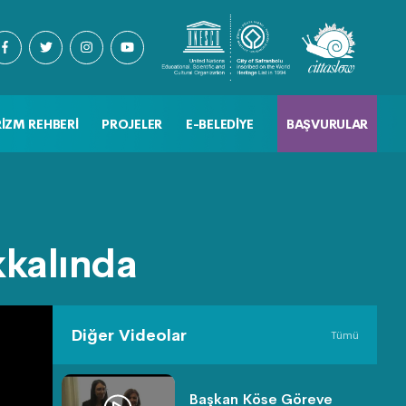
IZM REHBERI
PROJELER
E-BELEDIYE
BAŞVURULAR
kkalında
Diğer Videolar
Tümü
Başkan Köse Göreve