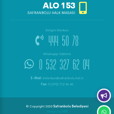
ALO
153
SAFRANBOLU HALK MASASI
İletişim Merkezi
444 50 78
Whatsapp Hattımız
0 532 327 62 04
E-Mail:
belediye@safranbolu.bel.tr
Fax:
0 (370) 712 36 42
© Copyright 2020
Safranbolu Belediyesi
design by
362