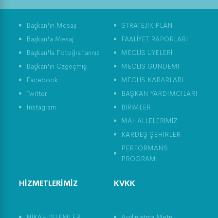
Dünya Çevre Günü ve
Tarım Üretimi
Başkan'ın Mesajı
STRATEJİK PLAN
Başkan'a Mesaj
FAALİYET RAPORLARI
Başkan'la Fotoğraflarınız
MECLİS ÜYELERİ
Başkan'ın Özgeçmişi
MECLİS GÜNDEMİ
Facebook
MECLİS KARARLARI
Twitter
BAŞKAN YARDIMCILARI
Instagram
BİRİMLER
MAHALLELERİMİZ
KARDEŞ ŞEHİRLER
PERFORMANS
PROGRAMI
HİZMETLERİMİZ
KVKK
NİKAH İŞLEMLERİ
Aydınlatma Metni