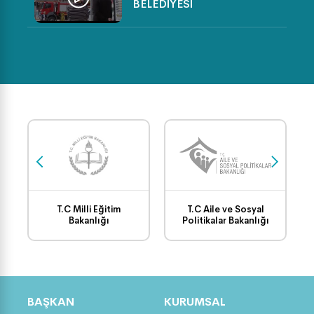
BELEDİYESİ
SPORTİF FAALİYETLER
(VOLEYBOL TURNUVASI)
TEMİZLİK İŞLERİ GÖREV
BAŞINDA
SAFRANBOLU BELEDİYESİ
FEN İŞLERİ ÇALIŞMALARI
T.C Milli Eğitim
T.C Aile ve Sosyal
Bakanlığı
Politikalar Bakanlığı
EVDE YOGA-BÖLÜM 7
BAŞKAN
KURUMSAL