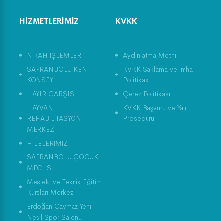
HİZMETLERİMİZ
KVKK
NİKAH İŞLEMLERİ
Aydınlatma Metni
SAFRANBOLU KENT
KVKK Saklama ve İmha
KONSEYİ
Politikası
HAYIR ÇARŞISI
Çerez Politikası
HAYVAN
KVKK Başvuru ve Yanıt
REHABİLİTASYON
Prosedürü
MERKEZİ
HİBELERİMİZ
SAFRANBOLU ÇOCUK
MECLİSİ
Mesleki ve Teknik Eğitim
Kursları Merkezi
Erdoğan Caymaz Yeni
Nesil Spor Salonu