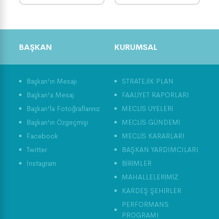
EVDE YOGA-BÖLÜM 7
BAŞKAN
KURUMSAL
Dünya Çevre Günü ve
Tarım Üretimi
Başkan'ın Mesajı
STRATEJİK PLAN
Başkan'a Mesaj
FAALİYET RAPORLARI
Başkan'la Fotoğraflarınız
MECLİS ÜYELERİ
Başkan'ın Özgeçmişi
MECLİS GÜNDEMİ
Facebook
MECLİS KARARLARI
Twitter
BAŞKAN YARDIMCILARI
Instagram
BİRİMLER
MAHALLELERİMİZ
KARDEŞ ŞEHİRLER
PERFORMANS
PROGRAMI