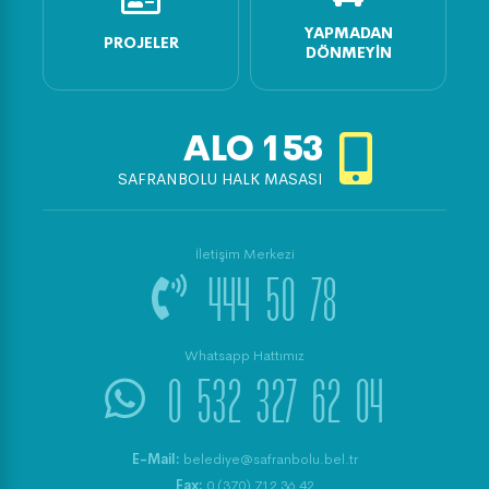
YAPMADAN
PROJELER
DÖNMEYIN
ALO
153
SAFRANBOLU HALK MASASI
İletişim Merkezi
444 50 78
Whatsapp Hattımız
0 532 327 62 04
E-Mail:
belediye@safranbolu.bel.tr
Fax:
0 (370) 712 36 42