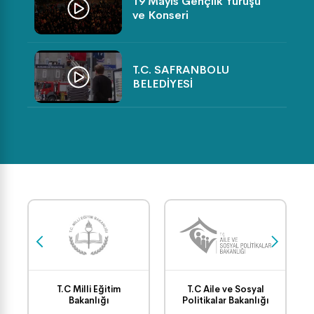
19 Mayıs Gençlik Yürüşü
ve Konseri
T.C. SAFRANBOLU
BELEDİYESİ
SPORTİF FAALİYETLER
(VOLEYBOL TURNUVASI)
TEMİZLİK İŞLERİ GÖREV
BAŞINDA
SAFRANBOLU BELEDİYESİ
FEN İŞLERİ ÇALIŞMALARI
T.C Milli Eğitim
T.C Aile ve Sosyal
Bakanlığı
Politikalar Bakanlığı