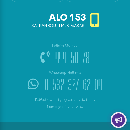
ALO
153
SAFRANBOLU HALK MASASI
İletişim Merkezi
444 50 78
Whatsapp Hattımız
0 532 327 62 04
E-Mail:
belediye@safranbolu.bel.tr
Fax:
0 (370) 712 36 42