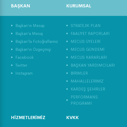
BAŞKAN
KURUMSAL
Dünya Çevre Günü ve
Tarım Üretimi
Başkan'ın Mesajı
STRATEJİK PLAN
Başkan'a Mesaj
FAALİYET RAPORLARI
Başkan'la Fotoğraflarınız
MECLİS ÜYELERİ
Başkan'ın Özgeçmişi
MECLİS GÜNDEMİ
Facebook
MECLİS KARARLARI
Twitter
BAŞKAN YARDIMCILARI
Instagram
BİRİMLER
MAHALLELERİMİZ
KARDEŞ ŞEHİRLER
PERFORMANS
PROGRAMI
HİZMETLERİMİZ
KVKK