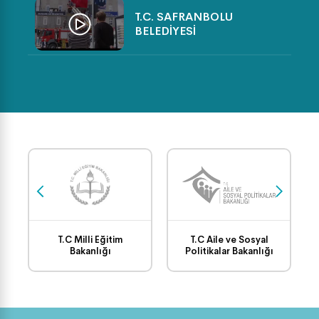
T.C. SAFRANBOLU
BELEDİYESİ
SPORTİF FAALİYETLER
(VOLEYBOL TURNUVASI)
TEMİZLİK İŞLERİ GÖREV
BAŞINDA
SAFRANBOLU BELEDİYESİ
FEN İŞLERİ ÇALIŞMALARI
T.C Milli Eğitim
T.C Aile ve Sosyal
Bakanlığı
Politikalar Bakanlığı
EVDE YOGA-BÖLÜM 7