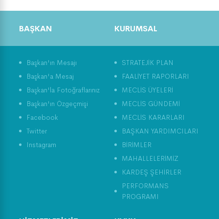
EVDE YOGA-BÖLÜM 7
BAŞKAN
KURUMSAL
Dünya Çevre Günü ve
Tarım Üretimi
Başkan'ın Mesajı
STRATEJİK PLAN
Başkan'a Mesaj
FAALİYET RAPORLARI
Başkan'la Fotoğraflarınız
MECLİS ÜYELERİ
Başkan'ın Özgeçmişi
MECLİS GÜNDEMİ
Facebook
MECLİS KARARLARI
Twitter
BAŞKAN YARDIMCILARI
Instagram
BİRİMLER
MAHALLELERİMİZ
KARDEŞ ŞEHİRLER
PERFORMANS
PROGRAMI