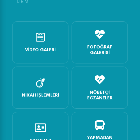
BİRİMİ
FOTOĞRAF
VIDEO GALERI
GALERISI
NÖBETÇI
NIKAH İŞLEMLERI
ECZANELER
YAPMADAN