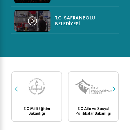
T.C. SAFRANBOLU
BELEDİYESİ
SPORTİF FAALİYETLER
(VOLEYBOL TURNUVASI)
TEMİZLİK İŞLERİ GÖREV
BAŞINDA
SAFRANBOLU BELEDİYESİ
FEN İŞLERİ ÇALIŞMALARI
T.C Milli Eğitim
T.C Aile ve Sosyal
Bakanlığı
Politikalar Bakanlığı