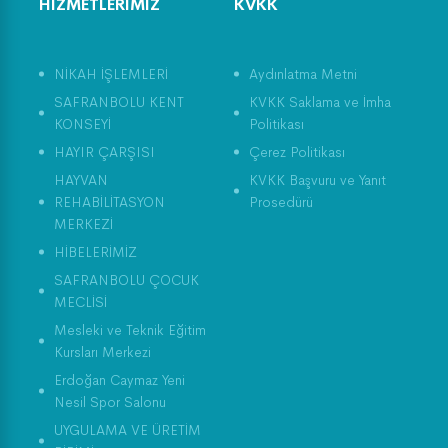
HİZMETLERİMİZ
KVKK
NİKAH İŞLEMLERİ
Aydınlatma Metni
SAFRANBOLU KENT
KVKK Saklama ve İmha
KONSEYİ
Politikası
HAYIR ÇARŞISI
Çerez Politikası
HAYVAN
KVKK Başvuru ve Yanıt
REHABİLİTASYON
Prosedürü
MERKEZİ
HİBELERİMİZ
SAFRANBOLU ÇOCUK
MECLİSİ
Mesleki ve Teknik Eğitim
Kursları Merkezi
Erdoğan Caymaz Yeni
Nesil Spor Salonu
UYGULAMA VE ÜRETİM