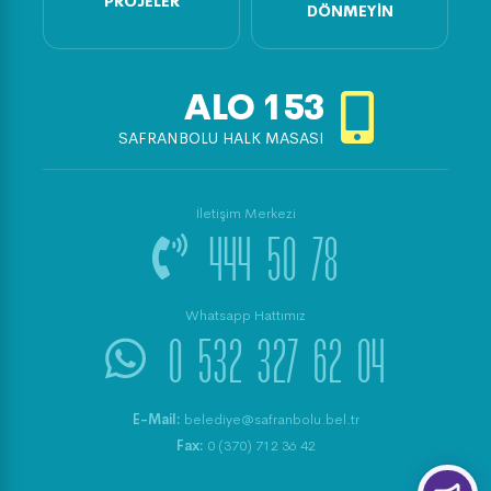
PROJELER
DÖNMEYIN
ALO
153
SAFRANBOLU HALK MASASI
İletişim Merkezi
444 50 78
Whatsapp Hattımız
0 532 327 62 04
E-Mail:
belediye@safranbolu.bel.tr
Fax:
0 (370) 712 36 42