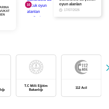
oyun alanları
LARINA
yenileniyor
17/07/2026
VUKAT
NEN
T.C Milli Eğitim
112 Acil
ığı
Bakanlığı