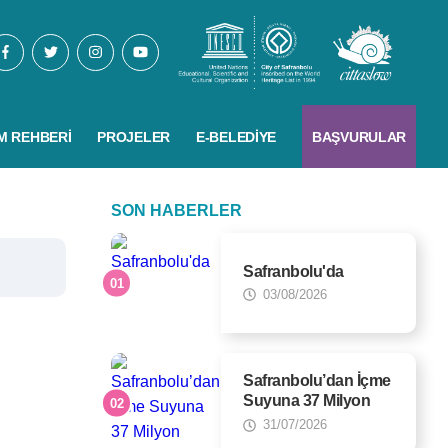
M REHBERI
PROJELER
E-BELEDIYE
BAŞVURULAR
SON HABERLER
Safranbolu'da
03/08/2026
Safranbolu’dan İçme
Suyuna 37 Milyon
Liralık Dev Adım
31/07/2026