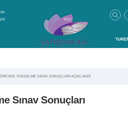
ran
işim
TURIZ
 GÖREVDE YÜKSELME SINAV SONUÇLARI AÇIKLANDI
me Sınav Sonuçları