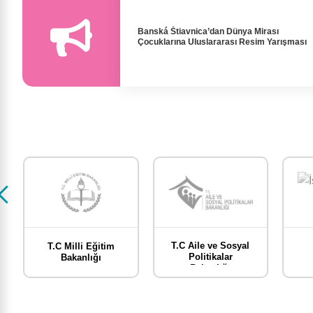
Banská Štiavnica’dan Dünya Mirası
Çocuklarına Uluslararası Resim Yarışması
T.C Aile ve Sosyal
T.C Milli Eğitim
Politikalar
Bakanlığı
Bakanlığı