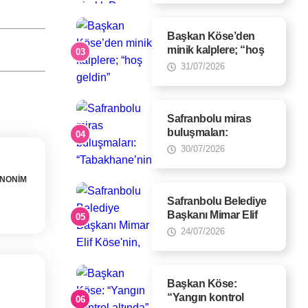
Başkan Köse’den
minik kalplere; “hoş
geldin”
31/07/2026
Safranbolu miras
buluşmaları:
“Tabakhane’nin dili
30/07/2026
olsa…”
ANONİM
Safranbolu Belediye
Başkanı Mimar Elif
Köse'nin, 24 Temmuz
24/07/2026
Gazeteciler ve Basın
Bayramı Mesajı
Başkan Köse:
“Yangın kontrol