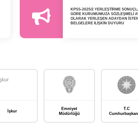
KPSS-2025/2 YERLEŞTİRME SONUÇ
GÖRE KURUMUMUZA SÖZLEŞMELİ A
OLARAK YERLEŞEN ADAYDAN İSTE
BELGELERE İLİŞKİN DUYURU
Emniyet
T.C
İşkur
Müdürlüğü
Cumhurbaşkanl