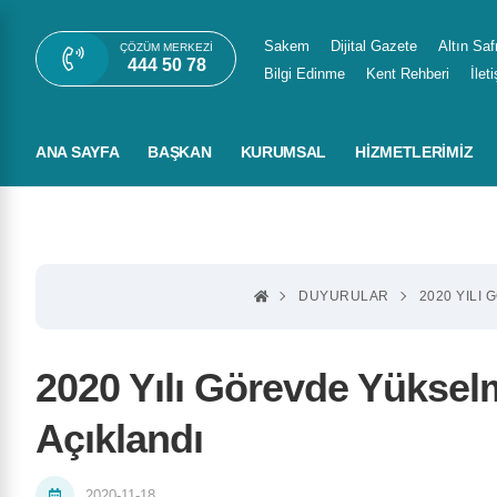
Sakem
Dijital Gazete
Altın Saf
ÇÖZÜM MERKEZI
444 50 78
Bilgi Edinme
Kent Rehberi
İlet
ANA SAYFA
BAŞKAN
KURUMSAL
HIZMETLERIMIZ
DUYURULAR
2020 YILI
2020 Yılı Görevde Yüksel
Açıklandı
2020-11-18