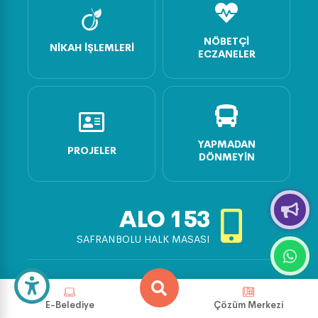
NÖBETÇI
NIKAH İŞLEMLERI
ECZANELER
YAPMADAN
PROJELER
DÖNMEYIN
ALO
153
SAFRANBOLU HALK MASASI
İletişim Merkezi
444 50 78
E-Belediye
Çözüm Merkezi