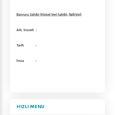
Başvuru Sahibi (Kişisel Veri Sahibi, İlgili kişi)
Adı, Soyadı :
Tarih :
İmza :
HIZLI MENU