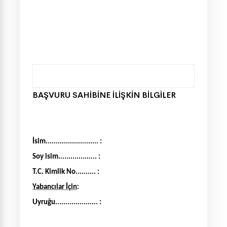
BA
ŞVURU SAHİBİNE İLİŞKİN BİLGİLER
İsim.......................... :
Soy isim................... :
T.C. Kimlik No.......... :
Yabancılar İçin
:
Uyruğu..................... :