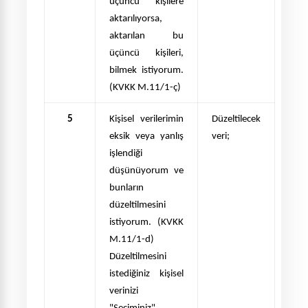
üçüncü kişilere
aktarılıyorsa,
aktarılan bu
üçüncü kişileri,
bilmek istiyorum.
(KVKK M.11/1-ç)
5
Kişisel verilerimin
Düzeltilecek
eksik veya yanlış
veri;
işlendiği
düşünüyorum ve
bunların
düzeltilmesini
istiyorum.
(KVKK
M.11/1-d)
Düzeltilmesini
istedi
ğiniz kişisel
verinizi