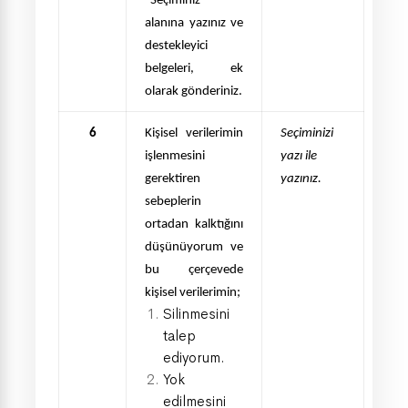
"Seçiminiz"
alanına yazınız ve
destekleyici
belgeleri, ek
olarak
gönderiniz.
6
Kişisel verilerimin
Seçiminizi
işlenmesini
yazı ile
gerektiren
yazınız.
sebeplerin
ortadan
kalktığını
düşünüyorum ve
bu çerçevede
kişisel verilerimin;
Silinmesini
talep
ediyorum.
Yok
edilmesini