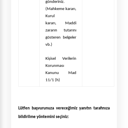
gönderiniz.
(Mahkeme k
ararı,
Kurul
karar
ı, Maddi
zararın tutarını
gösteren belgeler
vb.)
Ki
şisel Verilerin
Korunması
Kanunu Mad
11/1 (h)
Lütfen başvurunuza vereceğimiz yanıtın tarafınıza
bildirilme yöntemini seçiniz: