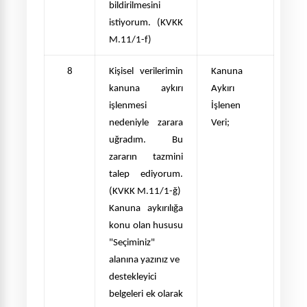
bildirilmesini
istiyorum.
(KVKK
M.11/1-f)
8
Kişisel verilerimin
Kanuna
kanuna aykırı
Aykırı
işlenmesi
İşlenen
nedeniyle zarara
Veri
;
uğradım. Bu
zararın tazmini
talep ediyorum.
(KVKK M.11/1-ğ)
Kanuna ayk
ırılığa
konu olan hususu
"Seçiminiz"
alan
ına yazınız ve
destekleyici
belgeleri ek olarak