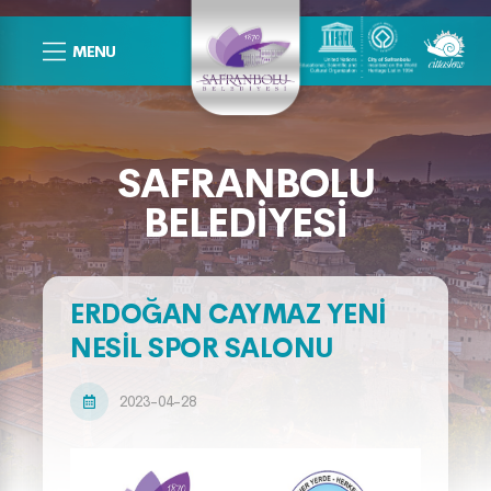
MENU
SAFRANBOLU
BELEDIYESI
ERDOĞAN CAYMAZ YENI
NESIL SPOR SALONU
2023-04-28