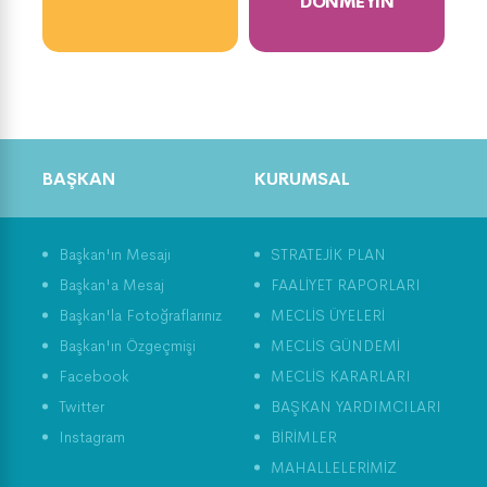
DÖNMEYIN
BAŞKAN
KURUMSAL
Başkan'ın Mesajı
STRATEJİK PLAN
Başkan'a Mesaj
FAALİYET RAPORLARI
Başkan'la Fotoğraflarınız
MECLİS ÜYELERİ
Başkan'ın Özgeçmişi
MECLİS GÜNDEMİ
Facebook
MECLİS KARARLARI
Twitter
BAŞKAN YARDIMCILARI
Instagram
BİRİMLER
MAHALLELERİMİZ