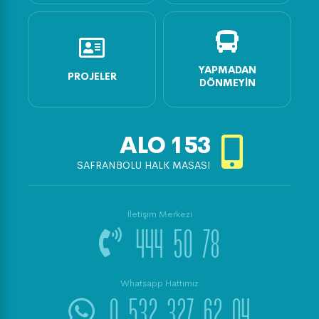
YAPMADAN
PROJELER
DÖNMEYIN
ALO
153
SAFRANBOLU HALK MASASI
İletişim Merkezi
444 50 78
Whatsapp Hattımız
0 532 327 62 04