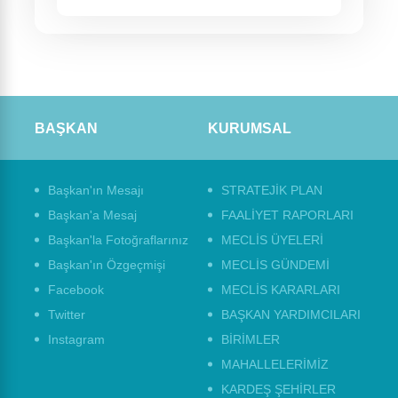
BAŞKAN
KURUMSAL
Başkan'ın Mesajı
STRATEJİK PLAN
Başkan'a Mesaj
FAALİYET RAPORLARI
Başkan'la Fotoğraflarınız
MECLİS ÜYELERİ
Başkan'ın Özgeçmişi
MECLİS GÜNDEMİ
Facebook
MECLİS KARARLARI
Twitter
BAŞKAN YARDIMCILARI
Instagram
BİRİMLER
MAHALLELERİMİZ
KARDEŞ ŞEHİRLER