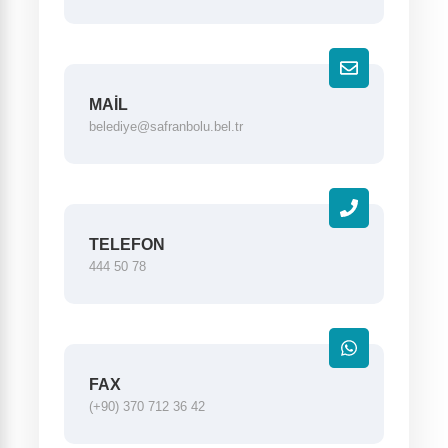
MAIL
belediye@safranbolu.bel.tr
TELEFON
444 50 78
FAX
(+90) 370 712 36 42