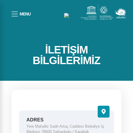
MENU
İLETIŞIM
BILGILERIMIZ
ADRES
Yeni Mahalle Sadri Artuç Caddesi Belediye İş
Merkezi 78600 Safranbolu / Karabük