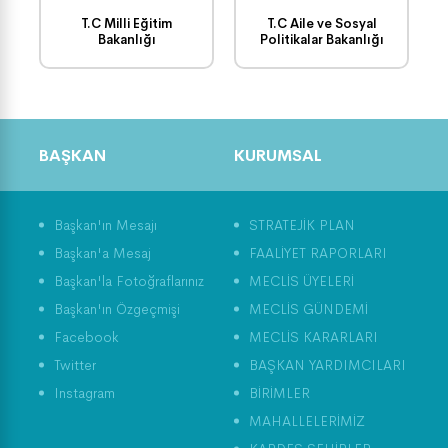
T.C Milli Eğitim
T.C Aile ve Sosyal
Bakanlığı
Politikalar Bakanlığı
BAŞKAN
KURUMSAL
Başkan'ın Mesajı
STRATEJİK PLAN
Başkan'a Mesaj
FAALİYET RAPORLARI
Başkan'la Fotoğraflarınız
MECLİS ÜYELERİ
Başkan'ın Özgeçmişi
MECLİS GÜNDEMİ
Facebook
MECLİS KARARLARI
Twitter
BAŞKAN YARDIMCILARI
Instagram
BİRİMLER
MAHALLELERİMİZ