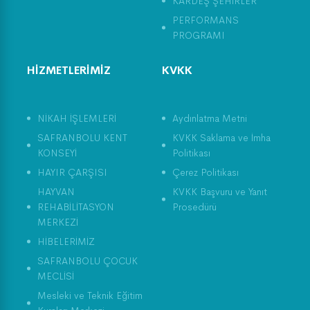
KARDEŞ ŞEHİRLER
PERFORMANS
PROGRAMI
HİZMETLERİMİZ
KVKK
NİKAH İŞLEMLERİ
Aydınlatma Metni
SAFRANBOLU KENT
KVKK Saklama ve İmha
KONSEYİ
Politikası
HAYIR ÇARŞISI
Çerez Politikası
HAYVAN
KVKK Başvuru ve Yanıt
REHABİLİTASYON
Prosedürü
MERKEZİ
HİBELERİMİZ
SAFRANBOLU ÇOCUK
MECLİSİ
Mesleki ve Teknik Eğitim