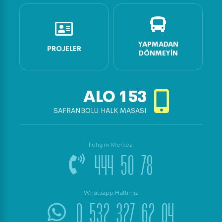
YAPMADAN
PROJELER
DÖNMEYIN
ALO
153
SAFRANBOLU HALK MASASI
İletişim Merkezi
444 50 78
Whatsapp Hattımız
0 532 327 62 04