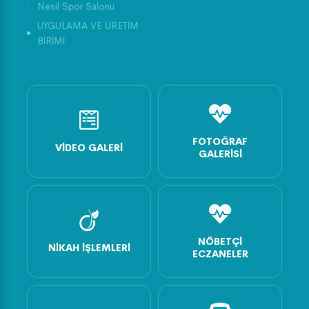
Nesil Spor Salonu
UYGULAMA VE ÜRETİM
BİRİMİ
FOTOĞRAF
VIDEO GALERI
GALERISI
NÖBETÇI
NIKAH İŞLEMLERI
ECZANELER