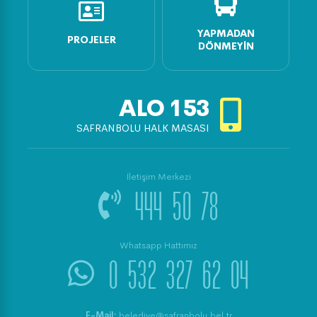
YAPMADAN
PROJELER
DÖNMEYIN
ALO
153
SAFRANBOLU HALK MASASI
İletişim Merkezi
444 50 78
Whatsapp Hattımız
0 532 327 62 04
E-Mail:
belediye@safranbolu.bel.tr