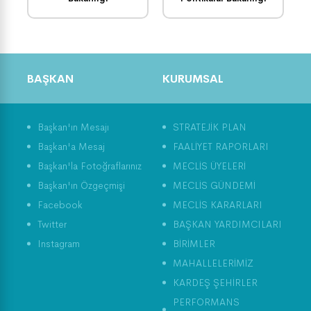
BAŞKAN
KURUMSAL
Başkan'ın Mesajı
STRATEJİK PLAN
Başkan'a Mesaj
FAALİYET RAPORLARI
Başkan'la Fotoğraflarınız
MECLİS ÜYELERİ
Başkan'ın Özgeçmişi
MECLİS GÜNDEMİ
Facebook
MECLİS KARARLARI
Twitter
BAŞKAN YARDIMCILARI
Instagram
BİRİMLER
MAHALLELERİMİZ
KARDEŞ ŞEHİRLER
PERFORMANS