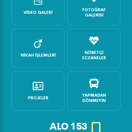
FOTOĞRAF
VIDEO GALERI
GALERISI
NÖBETÇI
NIKAH İŞLEMLERI
ECZANELER
YAPMADAN
PROJELER
DÖNMEYIN
ALO
153