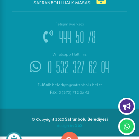
SAFRANBOLU HALK MASASI
İletişim Merkezi
444 50 78
Whatsapp Hattımız
0 532 327 62 04
E-Mail:
belediye@safranbolu.bel.tr
Fax:
0 (370) 712 36 42
© Copyright 2020
Safranbolu Belediyesi
design by
362