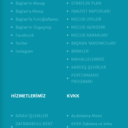
Başkan'ın Mesajı
STRATEJİK PLAN
Başkan'a Mesaj
FAALİYET RAPORLARI
Başkan'la Fotoğraflarınız
MECLİS ÜYELERİ
Başkan'ın Özgeçmişi
MECLİS GÜNDEMİ
Facebook
MECLİS KARARLARI
Twitter
BAŞKAN YARDIMCILARI
Instagram
BİRİMLER
MAHALLELERİMİZ
KARDEŞ ŞEHİRLER
PERFORMANS
PROGRAMI
HİZMETLERİMİZ
KVKK
NİKAH İŞLEMLERİ
Aydınlatma Metni
SAFRANBOLU KENT
KVKK Saklama ve İmha