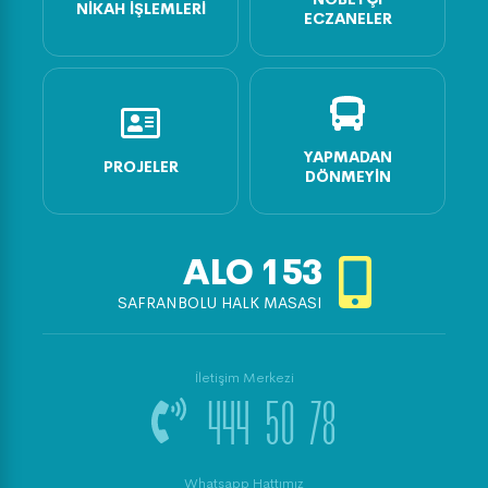
NIKAH İŞLEMLERI
ECZANELER
YAPMADAN
PROJELER
DÖNMEYIN
ALO
153
SAFRANBOLU HALK MASASI
İletişim Merkezi
444 50 78
Whatsapp Hattımız