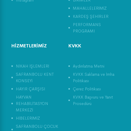
Instagram
BİRİMLER
MAHALLELERİMİZ
KARDEŞ ŞEHİRLER
PERFORMANS
PROGRAMI
HİZMETLERİMİZ
KVKK
NİKAH İŞLEMLERİ
Aydınlatma Metni
SAFRANBOLU KENT
KVKK Saklama ve İmha
KONSEYİ
Politikası
HAYIR ÇARŞISI
Çerez Politikası
HAYVAN
KVKK Başvuru ve Yanıt
REHABİLİTASYON
Prosedürü
MERKEZİ
HİBELERİMİZ
SAFRANBOLU ÇOCUK