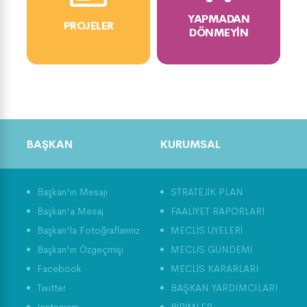
YAPMADAN
PROJELER
DÖNMEYIN
BAŞKAN
KURUMSAL
Başkan'ın Mesajı
STRATEJİK PLAN
Başkan'a Mesaj
FAALİYET RAPORLARI
Başkan'la Fotoğraflarınız
MECLİS ÜYELERİ
Başkan'ın Özgeçmişi
MECLİS GÜNDEMİ
Facebook
MECLİS KARARLARI
Twitter
BAŞKAN YARDIMCILARI