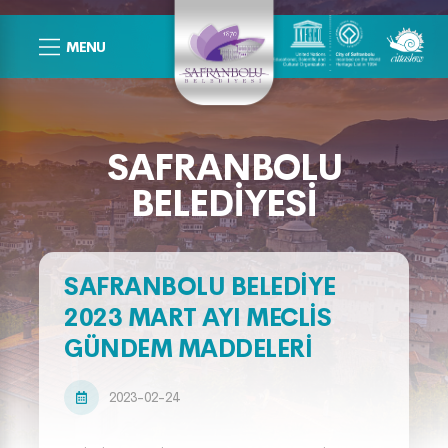
MENU
SAFRANBOLU
BELEDIYESI
SAFRANBOLU BELEDİYE
2023 MART AYI MECLİS
GÜNDEM MADDELERİ
2023-02-24