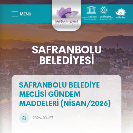
MENU
SAFRANBOLU
BELEDIYESI
SAFRANBOLU BELEDİYE
MECLİSİ GÜNDEM
MADDELERİ (NİSAN/2026)
2026-03-27