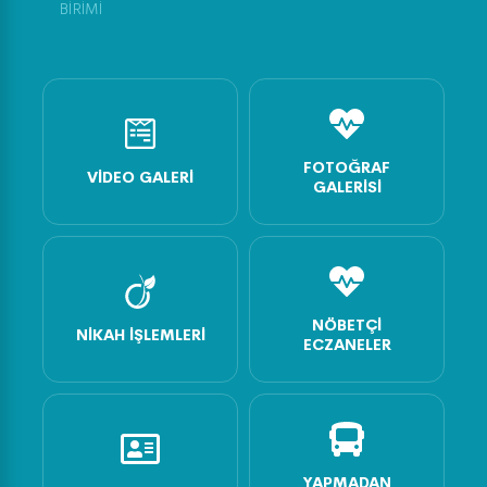
BİRİMİ
FOTOĞRAF
VIDEO GALERI
GALERISI
NÖBETÇI
NIKAH İŞLEMLERI
ECZANELER
YAPMADAN