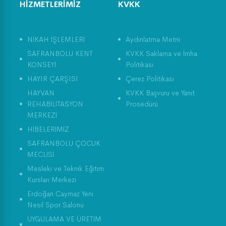
HİZMETLERİMİZ
KVKK
NİKAH İŞLEMLERİ
Aydınlatma Metni
SAFRANBOLU KENT
KVKK Saklama ve İmha
KONSEYİ
Politikası
HAYIR ÇARŞISI
Çerez Politikası
HAYVAN
KVKK Başvuru ve Yanıt
REHABİLİTASYON
Prosedürü
MERKEZİ
HİBELERİMİZ
SAFRANBOLU ÇOCUK
MECLİSİ
Mesleki ve Teknik Eğitim
Kursları Merkezi
Erdoğan Caymaz Yeni
Nesil Spor Salonu
UYGULAMA VE ÜRETİM