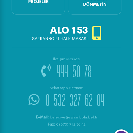
PROJELER
DÖNMEYIN
ALO
153
SAFRANBOLU HALK MASASI
İletişim Merkezi
444 50 78
Whatsapp Hattımız
0 532 327 62 04
E-Mail:
belediye@safranbolu.bel.tr
Fax:
0 (370) 712 36 42