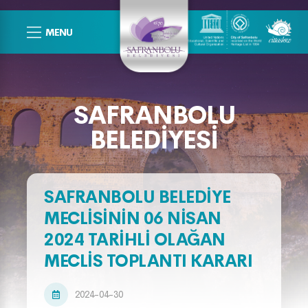
MENU
SAFRANBOLU
BELEDIYESI
SAFRANBOLU BELEDİYE
MECLİSİNİN 06 NİSAN
2024 TARİHLİ OLAĞAN
MECLİS TOPLANTI KARARI
2024-04-30