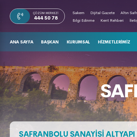
Sakem
Dijital Gazete
Altın Saf
ÇÖZÜM MERKEZI
444 50 78
Bilgi Edinme
Kent Rehberi
İlet
ANA SAYFA
BAŞKAN
KURUMSAL
HIZMETLERIMIZ
SAF
SAFRANBOLU SANAYISI ALTYAPI İ