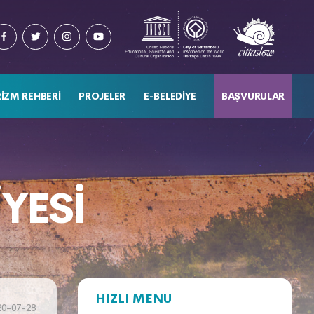
IZM REHBERI
PROJELER
E-BELEDIYE
BAŞVURULAR
YESI
HIZLI MENU
20-07-28