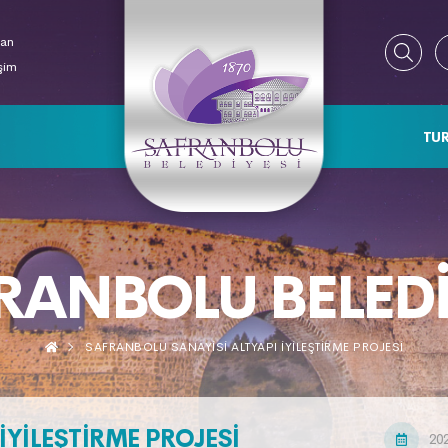
ran
işim
TUR
RANBOLU BELEDI
SAFRANBOLU SANAYISI ALTYAPI İYILEŞTIRME PROJESI
YILEŞTIRME PROJESI
20