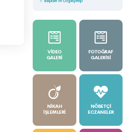
Başkan'ın Özgeçmişi
VIDEO
FOTOĞRAF
GALERI
GALERISI
NIKAH
NÖBETÇI
İŞLEMLERI
ECZANELER