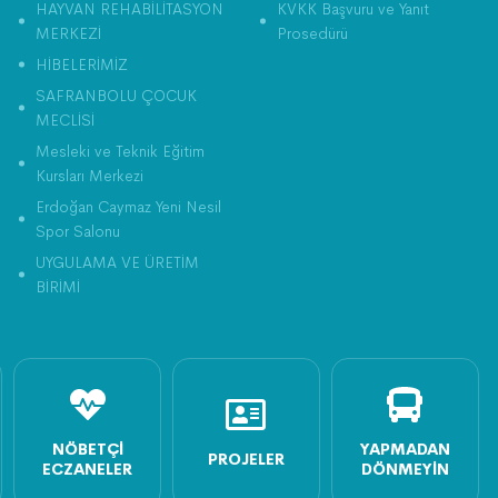
HAYVAN REHABİLİTASYON
KVKK Başvuru ve Yanıt
MERKEZİ
Prosedürü
HİBELERİMİZ
SAFRANBOLU ÇOCUK
MECLİSİ
Mesleki ve Teknik Eğitim
Kursları Merkezi
Erdoğan Caymaz Yeni Nesil
Spor Salonu
UYGULAMA VE ÜRETİM
BİRİMİ
NÖBETÇI
YAPMADAN
PROJELER
ECZANELER
DÖNMEYIN