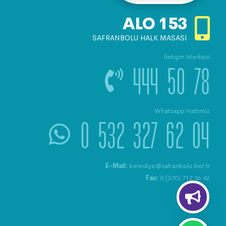
ALO
153
SAFRANBOLU HALK MASASI
İletişim Merkezi
444 50 78
Whatsapp Hattımız
0 532 327 62 04
E-Mail:
belediye@safranbolu.bel.tr
Fax:
0 (370) 712 36 42