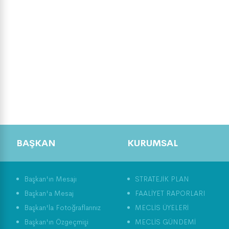
BAŞKAN
KURUMSAL
Başkan'ın Mesajı
STRATEJİK PLAN
Başkan'a Mesaj
FAALİYET RAPORLARI
Başkan'la Fotoğraflarınız
MECLİS ÜYELERİ
Başkan'ın Özgeçmişi
MECLİS GÜNDEMİ