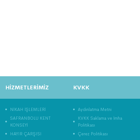
HİZMETLERİMİZ
KVKK
NİKAH İŞLEMLERİ
Aydınlatma Metni
SAFRANBOLU KENT
KVKK Saklama ve İmha
KONSEYİ
Politikası
HAYIR ÇARŞISI
Çerez Politikası