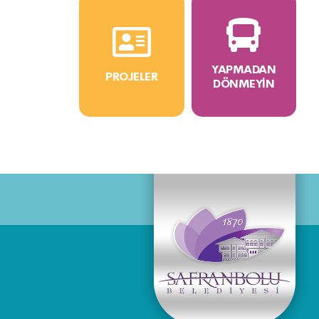
YAPMADAN
PROJELER
DÖNMEYIN