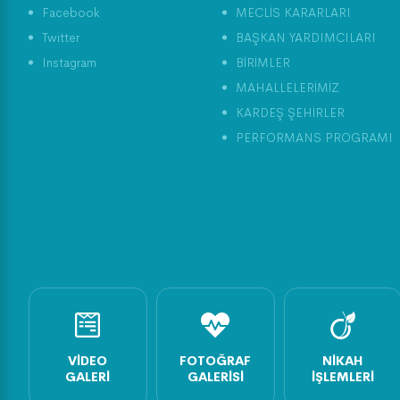
Facebook
MECLİS KARARLARI
Twitter
BAŞKAN YARDIMCILARI
Instagram
BİRİMLER
MAHALLELERİMİZ
KARDEŞ ŞEHİRLER
PERFORMANS PROGRAMI
VIDEO
FOTOĞRAF
NIKAH
GALERI
GALERISI
İŞLEMLERI