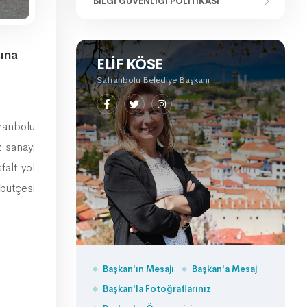
BILGI GÜVENLIĞI POLITIKASI
ına
ELIF KÖSE
Safranbolu Belediye Başkanı
ranbolu
z sanayi
falt yol
bütçesi
Başkan'ın Mesajı
Başkan'a Mesaj
Başkan'la Fotoğraflarınız