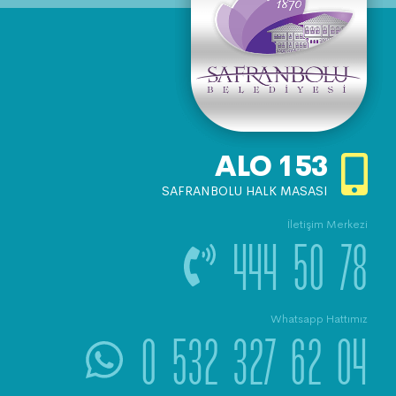
ALO
153
SAFRANBOLU HALK MASASI
İletişim Merkezi
444 50 78
Whatsapp Hattımız
0 532 327 62 04