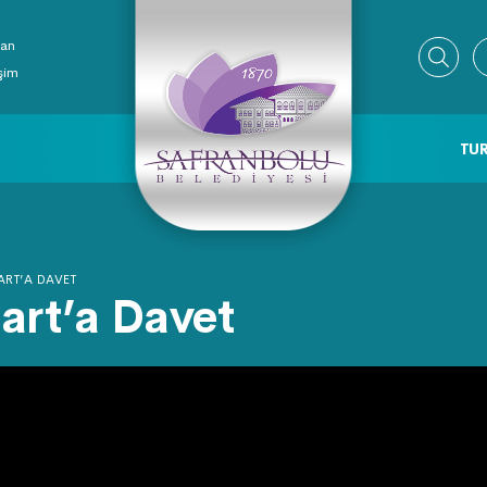
ran
işim
TUR
RT’A DAVET
art’a Davet