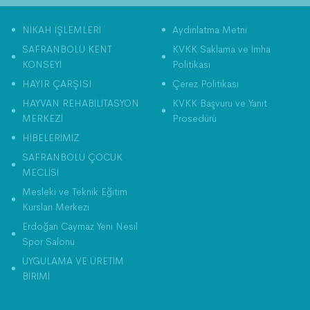
NİKAH İŞLEMLERİ
Aydınlatma Metni
SAFRANBOLU KENT
KVKK Saklama ve İmha
KONSEYİ
Politikası
HAYIR ÇARŞISI
Çerez Politikası
HAYVAN REHABİLİTASYON
KVKK Başvuru ve Yanıt
MERKEZİ
Prosedürü
HİBELERİMİZ
SAFRANBOLU ÇOCUK
MECLİSİ
Mesleki ve Teknik Eğitim
Kursları Merkezi
Erdoğan Caymaz Yeni Nesil
Spor Salonu
UYGULAMA VE ÜRETİM
BİRİMİ