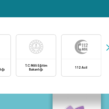
SPORTİF FAALİYETLER
(VOLEYBOL TURNUVASI)
TEMİZLİK İŞLERİ GÖREV
BAŞINDA
SAFRANBOLU
BELEDİYESİ FEN İŞLERİ
ÇALIŞMALARI
T.C Milli Eğitim
112 Acil
ığı
Bakanlığı
EVDE YOGA-BÖLÜM 7
Dünya Çevre Günü ve
Tarım Üretimi