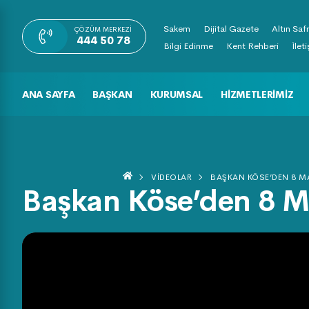
Sakem
Dijital Gazete
Altın Saf
ÇÖZÜM MERKEZI
444 50 78
Bilgi Edinme
Kent Rehberi
İlet
ANA SAYFA
BAŞKAN
KURUMSAL
HIZMETLERIMIZ
VIDEOLAR
BAŞKAN KÖSE’DEN 8 MA
Başkan Köse’den 8 M