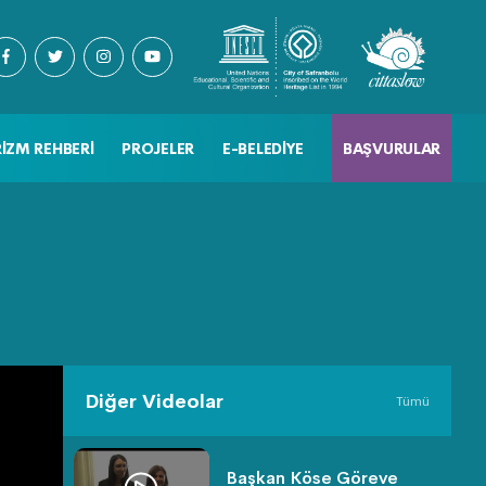
IZM REHBERI
PROJELER
E-BELEDIYE
BAŞVURULAR
Diğer Videolar
Tümü
Başkan Köse Göreve