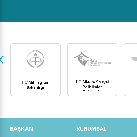
T.C Aile ve Sosyal
T.C Milli Eğitim
Politikalar
Bakanlığı
Bakanlığı
BAŞKAN
KURUMSAL