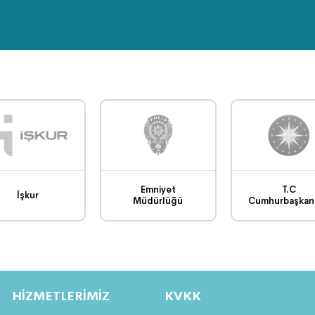
Emniyet
T.C
İşkur
Müdürlüğü
Cumhurbaşkanl
HİZMETLERİMİZ
KVKK