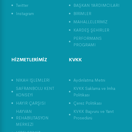
Twitter
BAŞKAN YARDIMCILARI
Dünya Çevre Günü ve
Tarım Üretimi
Instagram
BİRİMLER
MAHALLELERİMİZ
KARDEŞ ŞEHİRLER
PERFORMANS
PROGRAMI
HİZMETLERİMİZ
KVKK
NİKAH İŞLEMLERİ
Aydınlatma Metni
SAFRANBOLU KENT
KVKK Saklama ve İmha
KONSEYİ
Politikası
HAYIR ÇARŞISI
Çerez Politikası
HAYVAN
KVKK Başvuru ve Yanıt
REHABİLİTASYON
Prosedürü
MERKEZİ