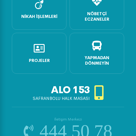
NÖBETÇI
NIKAH İŞLEMLERI
ECZANELER
YAPMADAN
PROJELER
DÖNMEYIN
ALO
153
SAFRANBOLU HALK MASASI
İletişim Merkezi
444 50 78