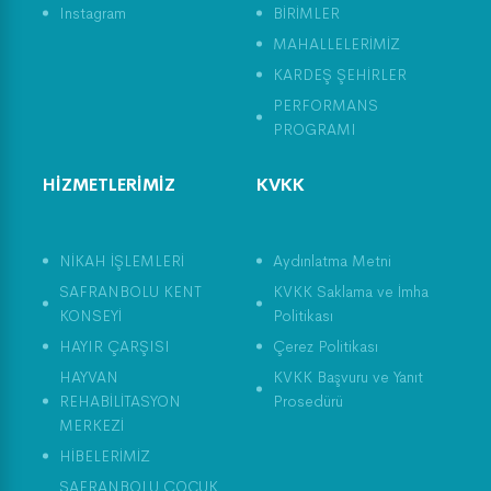
Instagram
BİRİMLER
MAHALLELERİMİZ
KARDEŞ ŞEHİRLER
PERFORMANS
PROGRAMI
HİZMETLERİMİZ
KVKK
NİKAH İŞLEMLERİ
Aydınlatma Metni
SAFRANBOLU KENT
KVKK Saklama ve İmha
KONSEYİ
Politikası
HAYIR ÇARŞISI
Çerez Politikası
HAYVAN
KVKK Başvuru ve Yanıt
REHABİLİTASYON
Prosedürü
MERKEZİ
HİBELERİMİZ
SAFRANBOLU ÇOCUK