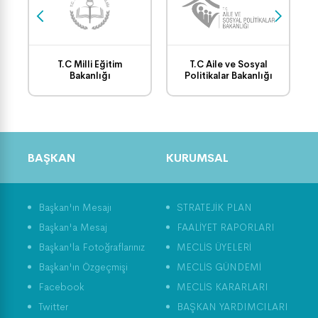
T.C Milli Eğitim
T.C Aile ve Sosyal
Bakanlığı
Politikalar Bakanlığı
BAŞKAN
KURUMSAL
Başkan'ın Mesajı
STRATEJİK PLAN
Başkan'a Mesaj
FAALİYET RAPORLARI
Başkan'la Fotoğraflarınız
MECLİS ÜYELERİ
Başkan'ın Özgeçmişi
MECLİS GÜNDEMİ
Facebook
MECLİS KARARLARI
Twitter
BAŞKAN YARDIMCILARI