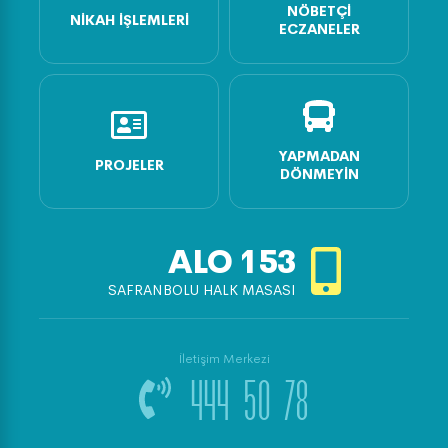
NÖBETÇI
NIKAH İŞLEMLERI
ECZANELER
YAPMADAN
PROJELER
DÖNMEYIN
ALO
153
SAFRANBOLU HALK MASASI
İletişim Merkezi
444 50 78