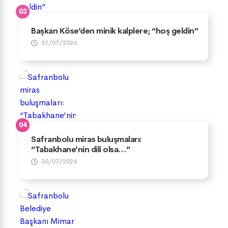
Başkan Köse’den minik kalplere; “hoş geldin”
31/07/2026
Safranbolu miras buluşmaları:
“Tabakhane’nin dili olsa…”
30/07/2026