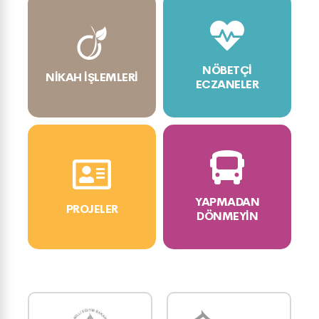
NÖBETÇI
NIKAH İŞLEMLERI
ECZANELER
YAPMADAN
PROJELER
DÖNMEYIN