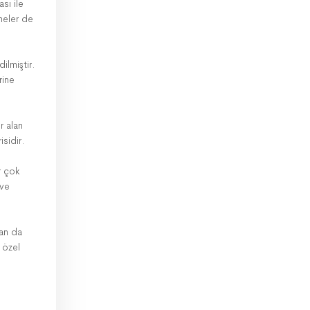
sı ile
meler de
ilmiştir.
rine
r alan
isidir.
r çok
 ve
dan da
 özel