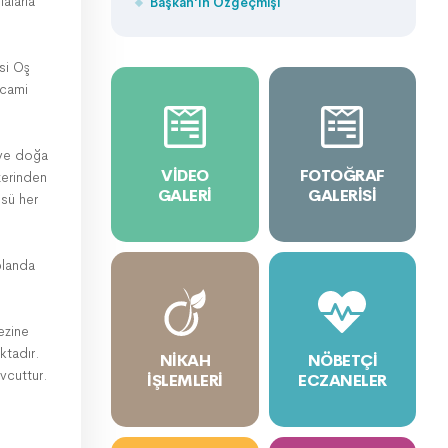
alarla
Başkan'ın Özgeçmişi
si Oş
 cami
 ve doğa
VIDEO
FOTOĞRAF
üzerinden
GALERI
GALERISI
üsü her
planda
ezine
ktadır.
NIKAH
NÖBETÇI
vcuttur.
İŞLEMLERI
ECZANELER