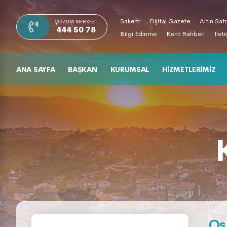
Sakem
Dijital Gazete
Altın Saf
ÇÖZÜM MERKEZI
444 50 78
Bilgi Edinme
Kent Rehberi
İlet
ANA SAYFA
BAŞKAN
KURUMSAL
HIZMETLERIMIZ
Oş