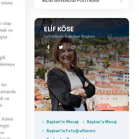
BILGI GÜVENLIĞI POLITIKASI
r önüne
si olup
ELIF KÖSE
nmek ve
Safranbolu Belediye Başkanı
ştur.
şlik
inlemeye
 bir
 zamanda
ek ve
r.
 Kulesi
Başkan'ın Mesajı
Başkan'a Mesaj
ıştır.
Başkan'la Fotoğraflarınız
 ve