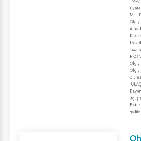
1990 l
ziyare
Milli 
Ölgiy 
Altai
Khökh
Devel
Tsamb
EKO
Ölgiy
Ölgiy 
olums
ULA
Bayan
uçuşla
Batur
gidil
Oh