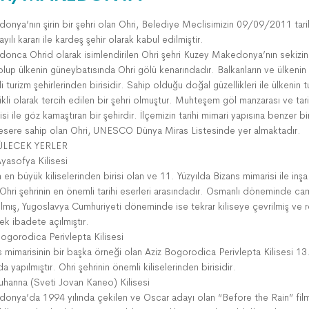
onya’nın şirin bir şehri olan Ohri, Belediye Meclisimizin 09/09/2011 tari
yılı kararı ile kardeş şehir olarak kabul edilmiştir.
onca Ohrid olarak isimlendirilen Ohri şehri Kuzey Makedonya’nın sekizin
olup ülkenin güneybatısında Ohri gölü kenarındadır. Balkanların ve ülkenin
 turizm şehirlerinden birisidir. Sahip olduğu doğal güzellikleri ile ülkenin 
kli olarak tercih edilen bir şehri olmuştur. Muhteşem göl manzarası ve tari
si ile göz kamaştıran bir şehirdir. İlçemizin tarihi mimari yapısına benzer b
i esere sahip olan Ohri, UNESCO Dünya Miras Listesinde yer almaktadır.
LECEK YERLER
Ayasofya Kilisesi
 en büyük kiliselerinden birisi olan ve 11. Yüzyılda Bizans mimarisi ile inşa
 Ohri şehrinin en önemli tarihi eserleri arasındadır. Osmanlı döneminde ca
nılmış, Yugoslavya Cumhuriyeti döneminde ise tekrar kiliseye çevrilmiş ve 
ek ibadete açılmıştır.
Bogorodica Perivlepta Kilisesi
s mimarisinin bir başka örneği olan Aziz Bogorodica Perivlepta Kilisesi 13
da yapılmıştır. Ohri şehrinin önemli kiliselerinden birisidir.
Yuhanna (Sveti Jovan Kaneo) Kilisesi
onya’da 1994 yılında çekilen ve Oscar adayı olan “Before the Rain” film