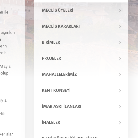
MECLIS ÜYELERI
ı ile
MECLIS KARARLARI
eşimleri
n
BIRIMLER
erin
rcih
PROJELER
e Mayıs
 olup
MAHALLELERIMIZ
KENT KONSEYI
ıyla
İMAR ASKI İLANLARI
lik
İHALELER
yer alan