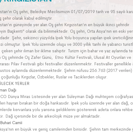
istan’ın Oş şehri, Belediye Meclisimizin 01/07/2019 tarih ve 95 sayılı karar
ş şehir olarak kabul edilmiştir.
istan’ın güneyinde yer alan Oş şehri Kırgızistan’ın en büyük ikinci şehridir.
yin Başkenti” olarak da bilinmektedir. Oş şehri, Orta Asya'nın en eski yerl
dadır. Şehir, sekizinci yüzyılda İpek Yolu boyunca yapılan ipek üreticiliğini
i olmuştur. İpek Yolu üzerinde oluşu ve 3000 yıllık tarihi ile yabancı turistl
ni çeken şehir ılıman bir iklime sahiptir. Turizm için bahar ve yaz aylarında te
n Oş şehrinde Oş Zafer Günü, Etno Kültür Festivali, Ulusal At Oyunları ve
rarası Pilav Festivali gibi festivaller düzenlenmektir. Festivaller genellikl
ustos aylarında düzenlenmektedir. Şehrin nüfusu 256.763 (2017 verileri)
 çoğunluğu Kırgızlar, Özbekler, Ruslar ve Taciklerden oluşur.
LECEK YERLER
man Dağı
O Dünya Miras Listesinde yer alan Süleyman Dağı muhteşem coğrafyas
eri hayran bırakan bir doğa harikasıdır. İpek yolu üzerinde yer alan dağ, o
lerde kervanlara yolu yarısına geldiklerini göstererek adeta onlara rehber
tir. Dağ içersinde bir de arkeolojik müze yer almaktadır.
Buhari Camii
Asya’nın en büyük ve geniş camilerinden birisidir. Şehrin tam merkezinde 