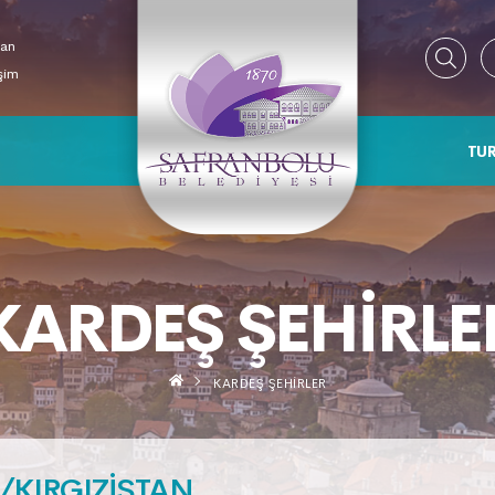
ran
işim
TUR
KARDEŞ ŞEHIRLE
KARDEŞ ŞEHIRLER
/KIRGIZİSTAN