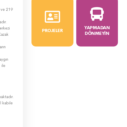
h ve 219
adır.
YAPMADAN
erkezi
PROJELER
DÖNMEYIN
Kazak
arın
aygın
 ile
maktadır.
l kabile