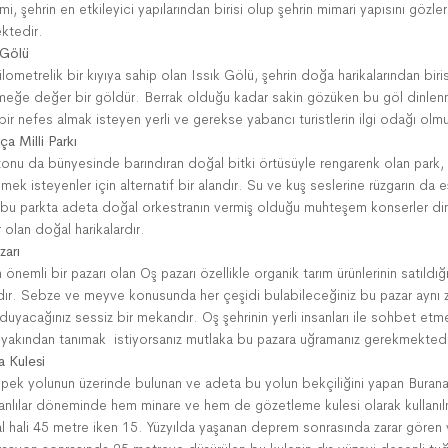
i, şehrin en etkileyici yapılarından birisi olup şehrin mimari yapısını gözle
ktedir.
 Gölü
lometrelik bir kıyıya sahip olan Issık Gölü, şehrin doğa harikalarından biri
meğe değer bir göldür. Berrak olduğu kadar sakin gözüken bu göl dinle
bir nefes almak isteyen yerli ve gerekse yabancı turistlerin ilgi odağı olmu
ça Milli Parkı
tonu da bünyesinde barındıran doğal bitki örtüsüyle rengarenk olan park,
mek isteyenler için alternatif bir alandır. Su ve kuş seslerine rüzgarın da e
i bu parkta adeta doğal orkestranın vermiş olduğu muhteşem konserler d
olan doğal harikalardır.
zarı
 önemli bir pazarı olan Oş pazarı özellikle organik tarım ürünlerinin satıldığı
dır. Sebze ve meyve konusunda her çeşidi bulabileceğiniz bu pazar aynı
duyacağınız sessiz bir mekandır. Oş şehrinin yerli insanları ile sohbet etm
ı yakından tanımak istiyorsanız mutlaka bu pazara uğramanız gerekmektedi
a Kulesi
i ipek yolunun üzerinde bulunan ve adeta bu yolun bekçiliğini yapan Burana
anlılar döneminde hem minare ve hem de gözetleme kulesi olarak kullanılm
nal hali 45 metre iken 15. Yüzyılda yaşanan deprem sonrasında zarar gören