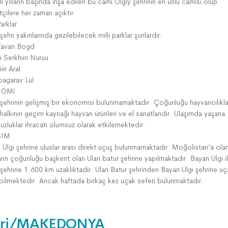
ı yılların başında inşa edilen bu cami Ölgiy şehrinin en ünlü camisi olup
tçilere her zaman açıktır.
Parklar
şehri yakınlarında gezilebilecek milli parklar şunlardır:
 Tavan Bogd
 Serkhiin Nuruu
iin Aral
agarav Lul
NOMİ
 şehrinin gelişmiş bir ekonomisi bulunmamaktadır. Çoğunluğu hayvancılıkl
halkının geçim kaynağı hayvan ürünleri ve el sanatlarıdır. Ulaşımda yaşana
uzluklar ihracatı olumsuz olarak etkilemektedir.
ŞIM
 Ülgi şehrine uluslar arası direkt uçuş bulunmamaktadır. Moğolistan’a ola
rın çoğunluğu başkent olan Ulan batur şehrine yapılmaktadır. Bayan Ülgi il
 şehrine 1.600 km uzaklıktadır. Ulan Batur şehrinden Bayan Ülgi şehrine uça
ebilmektedir. Ancak haftada birkaç kez uçak seferi bulunmaktadır.
ri/MAKEDONYA