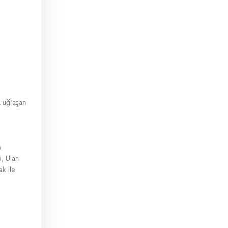
a uğraşan
n
i, Ulan
k ile