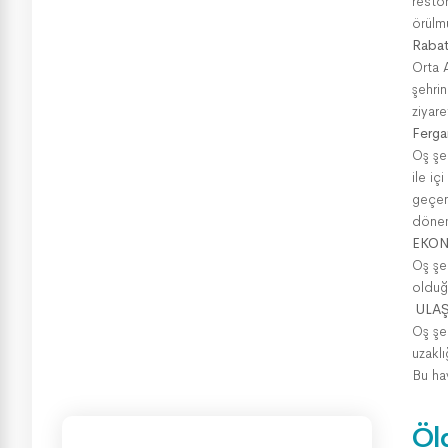
resto
örülm
Rabat
Orta 
şehrin
ziyar
Ferga
Oş şe
ile iç
geçen
dönem
EKO
Oş şe
olduğ
ULA
Oş şeh
uzakl
Bu ha
Öl