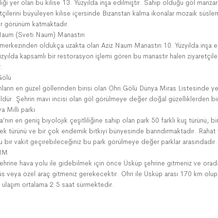
iği yer olan bu kilise 13. Yüzyılda inşa edilmiştir. Sahip olduğu göl manzara
etçilerini büyüleyen kilise içersinde Bizanstan kalma ikonalar mozaik süsle
bir görünüm katmaktadır.
Naum (Sveti Naum) Manastırı
 merkezinden oldukça uzakta olan Aziz Naum Manastırı 10. Yüzyılda inşa ed
zyılda kapsamlı bir restorasyon işlemi gören bu manastır halen ziyaretçile
r.
Gölü
ların en güzel göllerinden birisi olan Ohri Gölü Dünya Miras Listesinde ye
ldür. Şehrin mavi incisi olan göl görülmeye değer doğal güzelliklerden bir
a Milli parkı
’nın en geniş biyolojik çeşitliliğine sahip olan park 50 farklı kuş türünü, bi
ek türünü ve bir çok endemik bitkiyi bünyesinde barındırmaktadır. Rahat
u bir vakit geçirebileceğiniz bu park görülmeye değer parklar arasındadır.
IM
şehrine hava yolu ile gidebilmek için önce Üsküp şehrine gitmeniz ve ora
s veya özel araç gitmeniz gerekecektir. Ohri ile Üsküp arası 170 km olup
a ulaşım ortalama 2.5 saat sürmektedir.