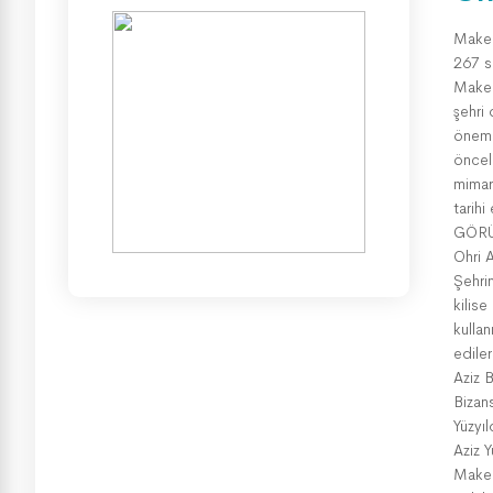
Maked
267 sa
Maked
şehri 
önemli
önceli
mimari
tarih
GÖRÜ
Ohri 
Şehrin
kilise
kulla
ediler
Aziz 
Bizan
Yüzyıl
Aziz 
Maked