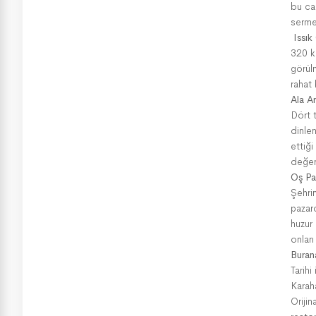
bu cam
serme
Issık
320 ki
görül
rahat 
Ala Ar
Dört 
dinlen
ettiğ
değer 
Oş Pa
Şehrin
pazar
huzur 
onlar
Buran
Tarih
Karah
Oriji