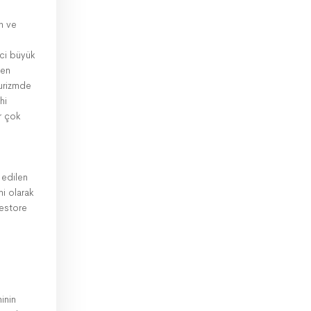
h ve
ci büyük
 en
turizmde
hi
ir çok
 edilen
mi olarak
restore
.
inin