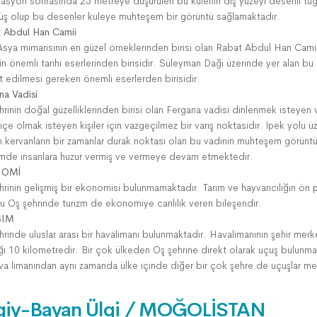
rasyon sonrasında 25 metreye düşürülen bu kulenin dış yüzeyi desenli tuğl
üş olup bu desenler kuleye muhteşem bir görüntü sağlamaktadır.
 Abdul Han Camii
Asya mimarisinin en güzel örneklerinden birisi olan Rabat Abdul Han Cami
in önemli tarihi eserlerinden birisidir. Süleyman Dağı üzerinde yer alan bu
et edilmesi gereken önemli eserlerden birisidir.
na Vadisi
hrinin doğal güzelliklerinden birisi olan Fergana vadisi dinlenmek isteyen
i içe olmak isteyen kişiler için vazgeçilmez bir varış noktasıdır. İpek yolu 
 kervanların bir zamanlar durak noktası olan bu vadinin muhteşem görünt
de insanlara huzur vermiş ve vermeye devam etmektedir.
NOMİ
hrinin gelişmiş bir ekonomisi bulunmamaktadır. Tarım ve hayvancılığın ön 
u Oş şehrinde turizm de ekonomiye canlılık veren bileşendir.
ŞIM
rinde uluslar arası bir havalimanı bulunmaktadır. Havalimanının şehir merk
ığı 10 kilometredir. Bir çok ülkeden Oş şehrine direkt olarak uçuş bulunma
va limanından aynı zamanda ülke içinde diğer bir çok şehre de uçuşlar me
giy-Bayan Ülgi / MOĞOLİSTAN