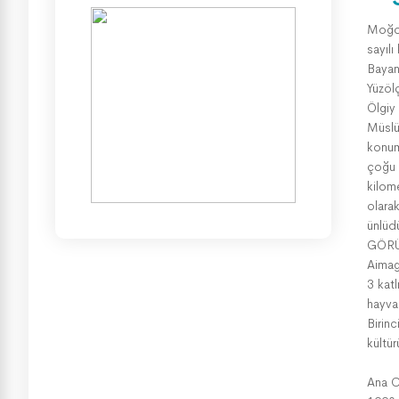
Moğol
sayılı
Bayan 
Yüzölç
Ölgiy
Müslü
konuml
çoğu 
kilome
olarak
ünlüd
GÖRÜ
Aimag
3 kat
hayva
Birinc
kültü
Ana C