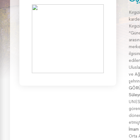
Kırgız
karde
Kırgız
“Güne
arasın
merkez
ilgisi
edile
Ulusla
ve Ağ
şehrin
GÖRÜ
Süley
UNESC
görenl
dönem
etmiş
İmam 
Orta 