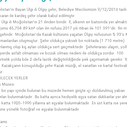
istan’ın Bayan Ülgi ili Ölgiy şehri, Belediye Meclisimizin 9/12/2016 tari
 kararı ile kardeş şehir olarak kabul edilmiştir.
Ülgi ili Moğolistan'ın 21 ilinden biridir. İl, ülkenin en batısında yer almakt
ümü 45,704.89 km² olan ilin nüfusu 2017 yılı itibarı ile 101.591’dir. İlin m
 şehridir. Moğolistan’da Kazak kültürünü yaşatan Ölgiy nüfusunun % 93’ü 
manlardan oluşmuştur. Şehir oldukça yüksek bir noktada (1.710 metre)
anmış olup kış ayları oldukça sert geçmektedir. Şehirlerarası ulaşım, yoll
yerde asfalt olmaması ve bozuk olması nedeni ile oldukça zordur. 100
trelik yolda bile 2 defa lastik değiştirildiğinde pek şaşırmamak gerekir. Y
 Kazakçanın konuşulduğu şehir Kazak müziği, el sanatları ve kartal festivali
ür.
LECEK YERLER
 Müzesi
lı bir yapı içinde bulunan bu müzede hemen girişte içi doldurulmuş yaban
nları bulunmaktadır. Bu katta ayrıca hediyelik eşya satan dükkanlar yer al
i katta 1920-1990 yıllarına ait eşyalar bulunmaktadır. En üst katta ise yere
rüne yönelik fotoğraf ve eşyalar bulunmaktadır.
amii