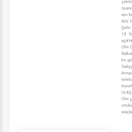
çekild
ziyar
ayrı 
Aziz 
Şehir
18. Yü
açıktı
Ohri 
Balkan
bir gö
Galiçy
Avrupa
keleb
huzurl
ULAŞ
Ohri 
otobü
araçl